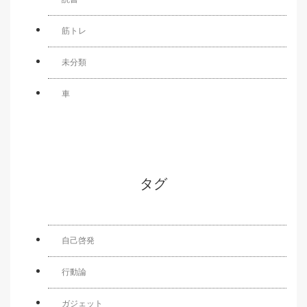
筋トレ
未分類
車
タグ
自己啓発
行動論
ガジェット