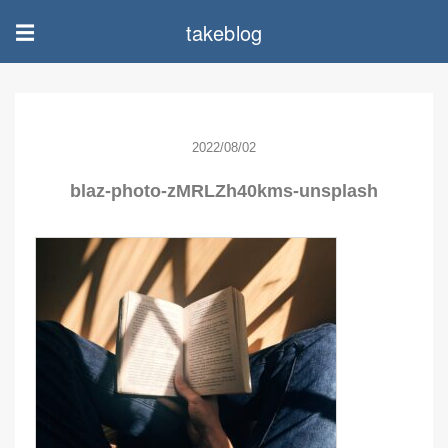
takeblog
☰
2022/08/02
blaz-photo-zMRLZh40kms-unsplash