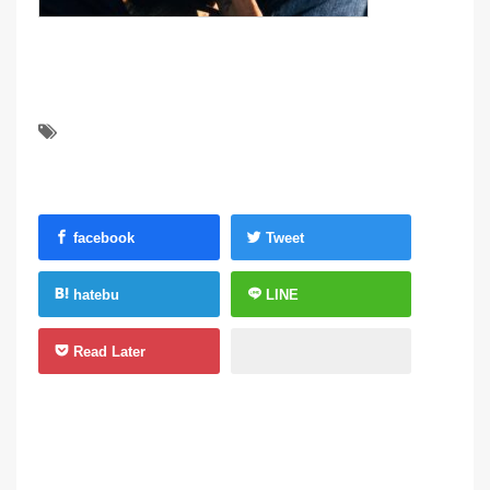
facebook
Tweet
hatebu
LINE
Read Later