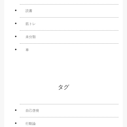
読書
筋トレ
未分類
車
タグ
自己啓発
行動論