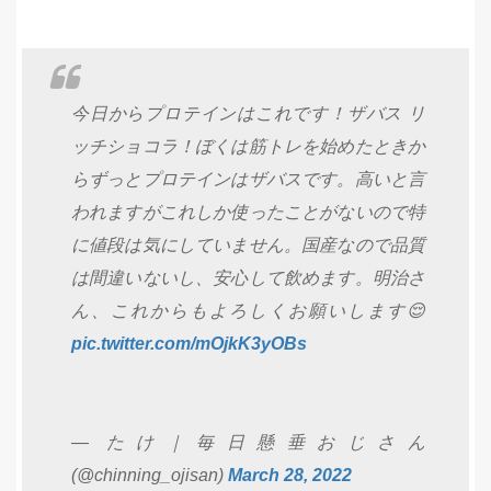
今日からプロテインはこれです！ザバス リ
ッチショコラ！ぼくは筋トレを始めたときか
らずっとプロテインはザバスです。高いと言
われますがこれしか使ったことがないので特
に値段は気にしていません。国産なので品質
は間違いないし、安心して飲めます。明治さ
ん、これからもよろしくお願いします😌
pic.twitter.com/mOjkK3yOBs
— たけ｜毎日懸垂おじさん
(@chinning_ojisan)
March 28, 2022