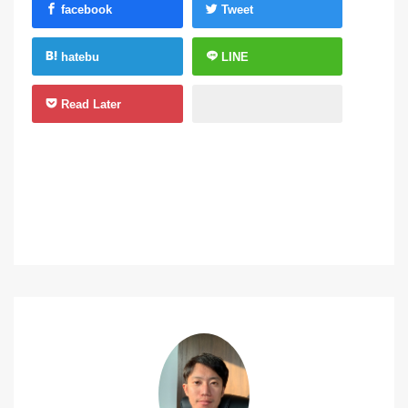
facebook
Tweet
hatebu
LINE
Read Later