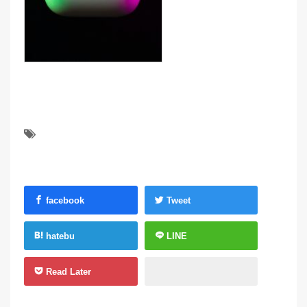
facebook
Tweet
hatebu
LINE
Read Later