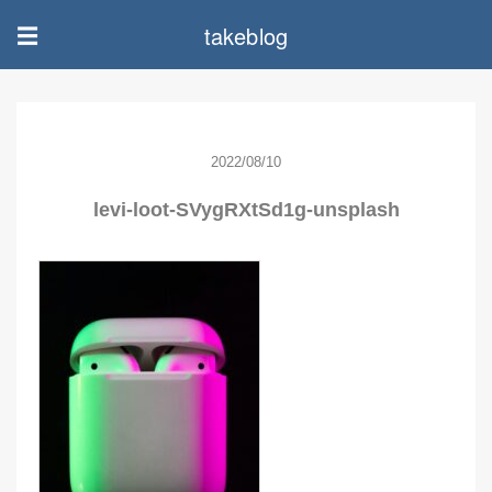
takeblog
☰
2022/08/10
levi-loot-SVygRXtSd1g-unsplash