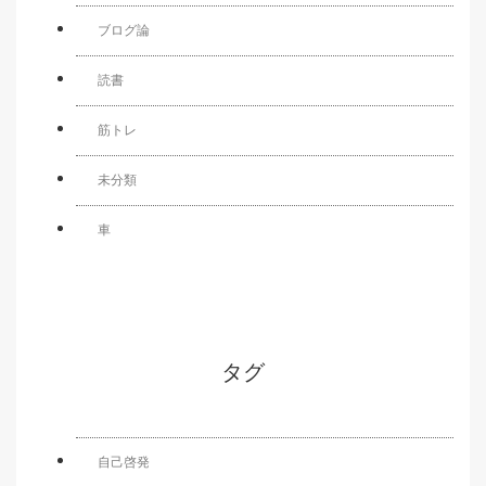
ブログ論
読書
筋トレ
未分類
車
タグ
自己啓発