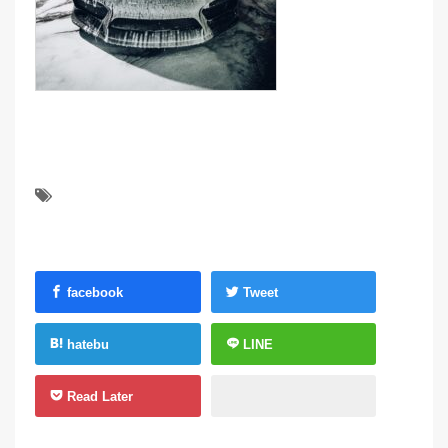
facebook
Tweet
hatebu
LINE
Read Later