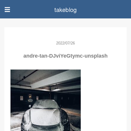
takeblog
☰
2022/07/26
andre-tan-DJviYeGtymc-unsplash