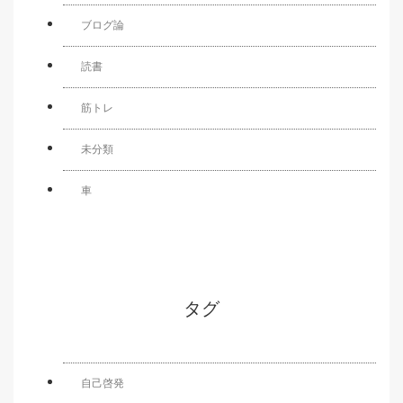
ブログ論
読書
筋トレ
未分類
車
タグ
自己啓発