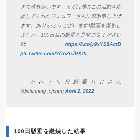
きて感慨深いです。まずは僕のこの活動を応
援してくれたフォロワーさんに感謝申し上げ
ます。ありがとうございます❗️動画を撮影し
ました。100日目の懸垂を是非ご覧ください
😌
https://t.co/y9xYS8ActD
pic.twitter.com/YCo2nJPXrk
— たけ｜毎日懸垂おじさん
(@chinning_ojisan)
April 2, 2022
100日懸垂を継続した結果